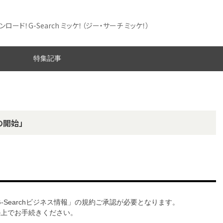
ード！G-Search ミッケ！
（ジー・サーチ ミッケ！）
特集記事
の開始」
G-Searchビジネス情報」の規約ご承認が必要となります。
意の上でお手続きください。