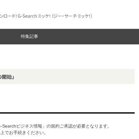
ード！G-Search ミッケ！
（ジー・サーチ ミッケ！）
特集記事
の開始」
G-Searchビジネス情報」の規約ご承認が必要となります。
意の上でお手続きください。