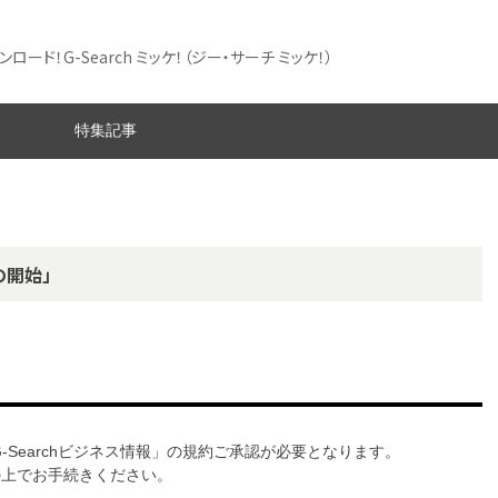
ード！G-Search ミッケ！
（ジー・サーチ ミッケ！）
特集記事
の開始」
G-Searchビジネス情報」の規約ご承認が必要となります。
意の上でお手続きください。