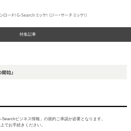
ード！G-Search ミッケ！
（ジー・サーチ ミッケ！）
特集記事
の開始」
G-Searchビジネス情報」の規約ご承認が必要となります。
意の上でお手続きください。