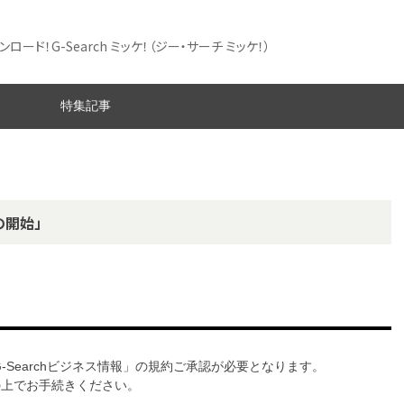
ード！G-Search ミッケ！
（ジー・サーチ ミッケ！）
特集記事
の開始」
G-Searchビジネス情報」の規約ご承認が必要となります。
意の上でお手続きください。