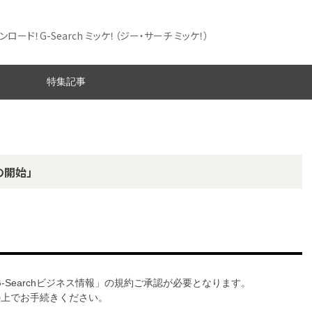
ード！G-Search ミッケ！
（ジー・サーチ ミッケ！）
特集記事
の開始」
G-Searchビジネス情報」の規約ご承認が必要となります。
意の上でお手続きください。